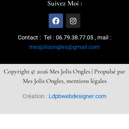
Suivez Moi :
F
I
a
n
c
s
Contact : Tel : 06.79.38.77.05 , mail :
e
t
b
a
mesjolisongles@gmail.com
o
g
o
r
k
a
Copyright © 2026 Mes Jolis Ongles | Propulsé par
m
Mes Jolis Ongles, mentions légales
Création :
Ldpbwebdesigner.com