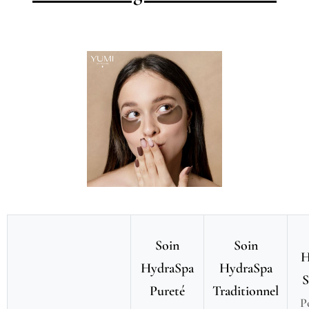
Soin
Soin
H
HydraSpa
HydraSpa
S
Pureté
Traditionnel
P