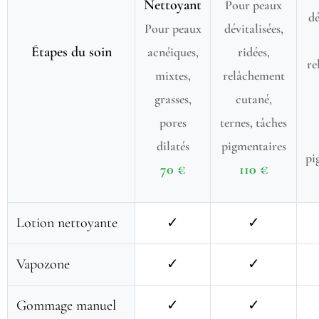
Nettoyant
Pour peaux
dé
Pour peaux
dévitalisées,
Étapes du soin
acnéiques,
ridées,
re
mixtes,
relâchement
grasses,
cutané,
pores
ternes, tâches
dilatés
pigmentaires
pi
70 €
110 €
Lotion nettoyante
✓
✓
Vapozone
✓
✓
Gommage manuel
✓
✓