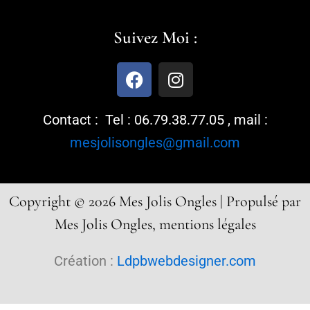
Suivez Moi :
F
I
a
n
c
s
Contact : Tel : 06.79.38.77.05 , mail :
e
t
b
a
mesjolisongles@gmail.com
o
g
o
r
k
a
Copyright © 2026 Mes Jolis Ongles | Propulsé par
m
Mes Jolis Ongles, mentions légales
Création :
Ldpbwebdesigner.com