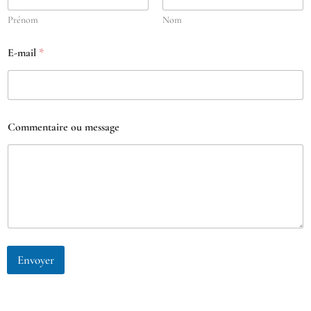
Prénom
Nom
N
E-mail
*
o
m
*
C
o
m
Commentaire ou message
m
e
n
t
a
i
r
e
Envoyer